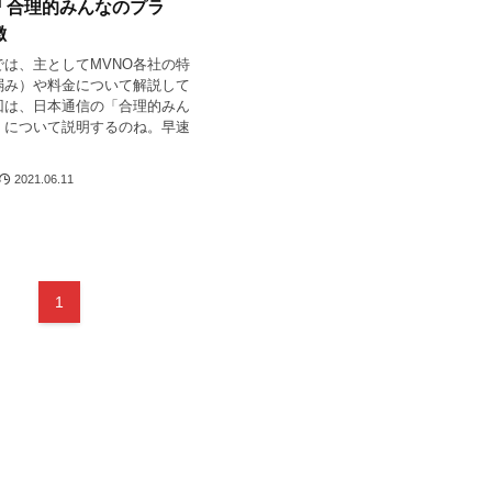
「合理的みんなのプラ
徴
では、主としてMVNO各社の特
弱み）や料金について解説して
回は、日本通信の「合理的みん
」について説明するのね。早速
2021.06.11
1