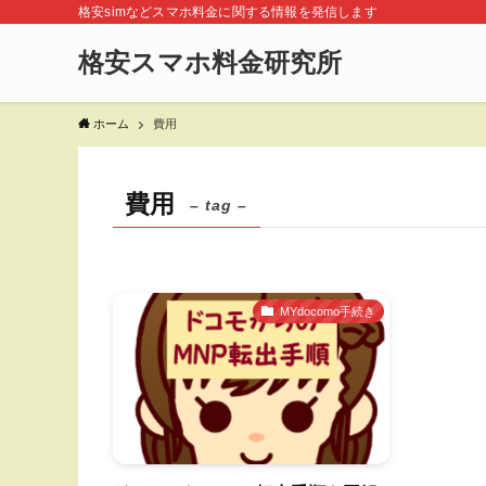
格安simなどスマホ料金に関する情報を発信します
格安スマホ料金研究所
ホーム
費用
費用
– tag –
MYdocomo手続き